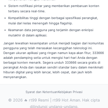
Sistem notifikasi pintar yang memberikan pembaruan konten
terbaru secara real-time.
Kompatibilitas tinggi dengan berbagai spesifikasi perangkat,
mulai dari kelas menengah hingga flagship.
Keamanan data pengguna yang terjamin dengan enkripsi
mutakhir di dalam aplikasi.
Jangan lewatkan kesempatan untuk menjadi bagian dari komunitas
pengguna yang telah merasakan kecanggihan teknologi ini.
Dengan ukuran aplikasi yang ringan namun kaya akan fitur, 333666
adalah pendamping setia untuk mengisi hari-hari Anda dengan
berbagai konten menarik. Segera unduh 333666 secara gratis di
perangkat Anda dan rasakan sendiri standar baru dalam menikmati
hiburan digital yang lebih lancar, lebih cepat, dan jauh lebih
menyenangkan.
Syarat dan Ketentuan
Kebijakan Privasi
© 2026 🔥 rt99 Resmi | rt99 Hot Aman. Hak cipta
dilindungi undang-undang.